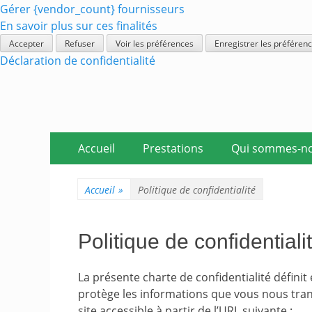
Gérer {vendor_count} fournisseurs
En savoir plus sur ces finalités
Accepter
Refuser
Voir les préférences
Enregistrer les préféren
Déclaration de confidentialité
Aller
Premier menu
Accueil
Prestations
Qui sommes-no
au
contenu
Accueil
»
Politique de confidentialité
Politique de confidentiali
La présente charte de confidentialité définit
protège les informations que vous nous trans
site accessible à partir de l’URL suivante :