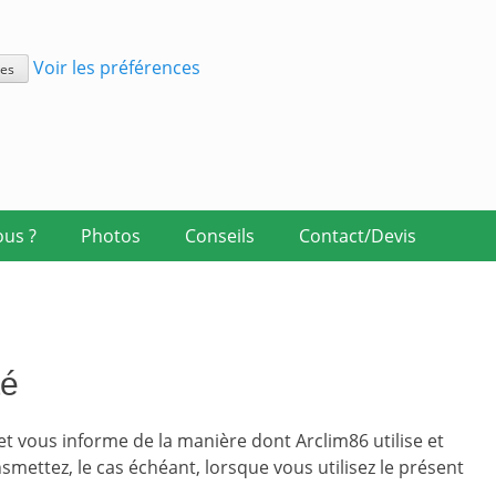
Voir les préférences
ces
us ?
Photos
Conseils
Contact/Devis
té
 et vous informe de la manière dont Arclim86 utilise et
mettez, le cas échéant, lorsque vous utilisez le présent